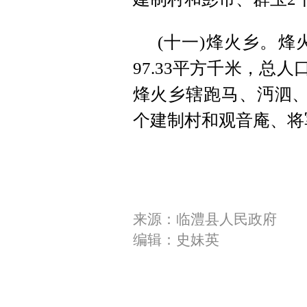
(十一)烽火乡。烽
97.33平方千米，总
烽火乡辖跑马、沔泗、
个建制村和观音庵、将
来源：临澧县人民政府
编辑：史妹英