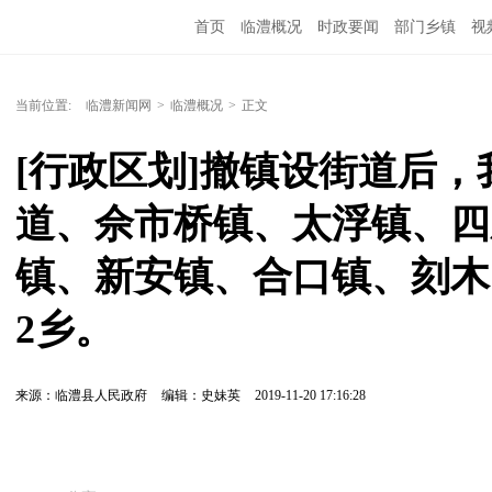
首页
临澧概况
时政要闻
部门乡镇
视
当前位置:
临澧新闻网
>
临澧概况
>
正文
[行政区划]撤镇设街道后
道、佘市桥镇、太浮镇、四
镇、新安镇、合口镇、刻木
2乡。
来源：临澧县人民政府
编辑：史妹英
2019-11-20 17:16:28