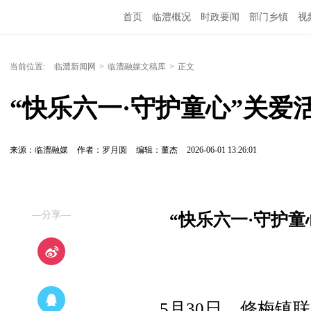
首页
临澧概况
时政要闻
部门乡镇
视
当前位置:
临澧新闻网
>
临澧融媒文稿库
>
正文
“快乐六一·守护童心”关
来源：临澧融媒
作者：罗月圆
编辑：董杰
2026-06-01 13:26:01
—分享—
“快乐六一·守护
5月30日，修梅镇