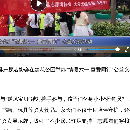
Play
00:59
E
f
澧县志愿者协会在莲花公园举办“情暖六一 童爱同行”公益义
”与“逆风宝贝”结对携手参与，孩子们化身小小“推销员”，
、书籍、玩具等义卖物品。家长们不仅全程陪伴守护，还
了义卖展示牌，吸引了不少居民驻足支持。志愿者们穿梭