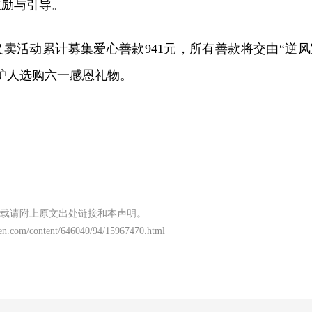
鼓励与引导。
卖活动累计募集爱心善款941元，所有善款将交由“逆风
护人选购六一感恩礼物。
载请附上原文出处链接和本声明。
wen.com/content/646040/94/15967470.html