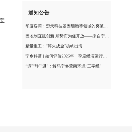
通知公告
宝
印度客商：楚天科技基因细胞等领域的突破，会带来巨大合作空间
因地制宜抓创新 顺势而为促开放——来自宁乡经开区的经济观察
精量重工：“淬火成金”扬帆出海
宁乡科普 | 如何评价2026年一季度经济运行总体表现？
“境”“静”“进”：解码宁乡营商环境“三字经”