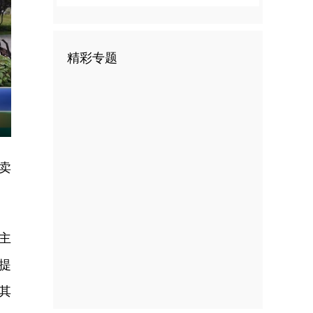
精彩专题
nter
ullscreen
卖
主
提
其