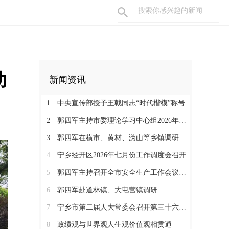
动
新闻资讯
1
中央宣传部授予王戟同志“时代楷模”称号
2
郭四军主持市委理论学习中心组2026年第6次集体学习
3
郭四军在横市、黄材、沩山等乡镇调研
4
宁乡经开区2026年七月份工作调度会召开
5
郭四军主持召开全市安全生产工作会议并开展现场督导
6
郭四军赴道林镇、大屯营镇调研
7
宁乡市第二届人大常委会召开第三十六次会议 决定刘亮为宁乡市人民政府代理市长
8
政绩观与世界观人生观价值观相贯通