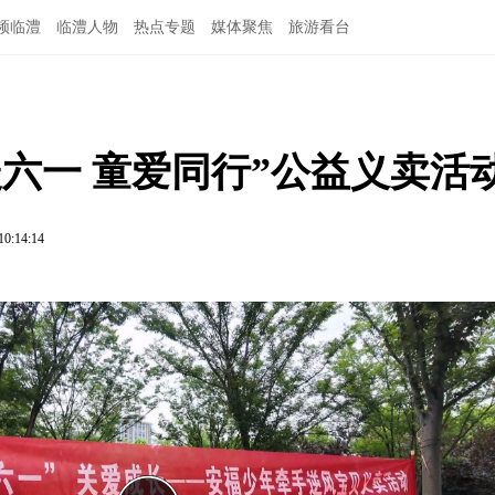
频临澧
临澧人物
热点专题
媒体聚焦
旅游看台
六一 童爱同行”公益义卖活
10:14:14