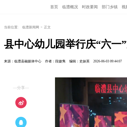
首页
临澧概况
时政要闻
部门乡镇
视
当前位置:
临澧新闻网
>
正文
县中心幼儿园举行庆“六一
来源：临澧县融媒体中心
作者：段婕隽
编辑：史妹英
2026-06-03 09:44:07
—分享—