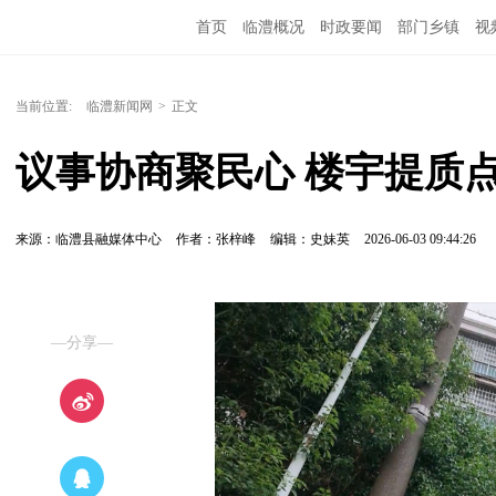
首页
临澧概况
时政要闻
部门乡镇
视
当前位置:
临澧新闻网
>
正文
议事协商聚民心 楼宇提质
来源：临澧县融媒体中心
作者：张梓峰
编辑：史妹英
2026-06-03 09:44:26
—分享—