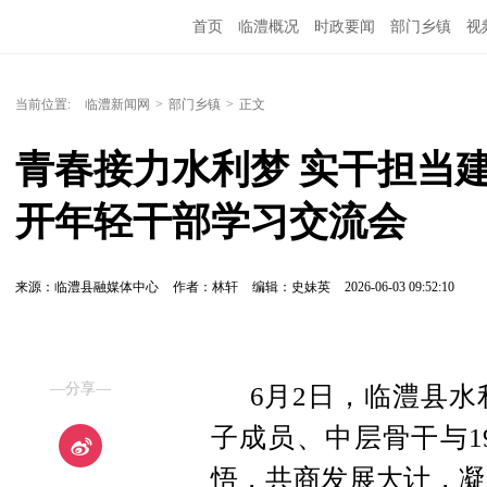
首页
临澧概况
时政要闻
部门乡镇
视
当前位置:
临澧新闻网
>
部门乡镇
>
正文
青春接力水利梦 实干担当
开年轻干部学习交流会
来源：临澧县融媒体中心
作者：林轩
编辑：史妹英
2026-06-03 09:52:10
—分享—
6月2日，临澧县
子成员、中层骨干与1
悟，共商发展大计，凝