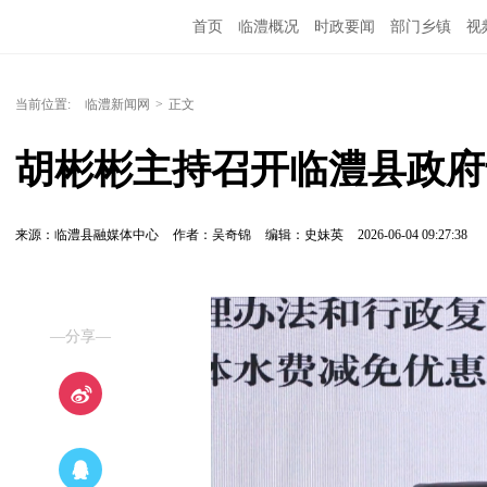
首页
临澧概况
时政要闻
部门乡镇
视
当前位置:
临澧新闻网
>
正文
胡彬彬主持召开临澧县政府
来源：临澧县融媒体中心
作者：吴奇锦
编辑：史妹英
2026-06-04 09:27:38
—分享—