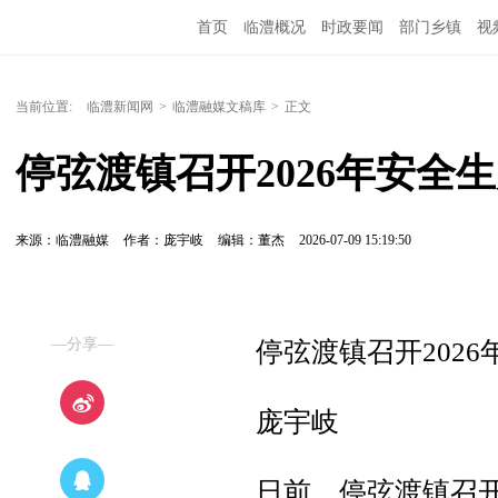
首页
临澧概况
时政要闻
部门乡镇
视
当前位置:
临澧新闻网
>
临澧融媒文稿库
>
正文
停弦渡镇召开2026年安全
来源：临澧融媒
作者：庞宇岐
编辑：董杰
2026-07-09 15:19:50
—分享—
停弦渡镇召开202
庞宇岐
日前，停弦渡镇召开