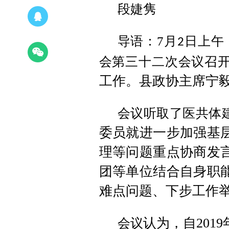
段婕隽
导语：
7
月
日上午
2
会第三十二次会议召
工作
。县政协主席宁
会议听取了医共体
委员
就
进一步加强基
理等问题
重点
协商发
团等单位结合自身职
难点问题、下步工作
认为
，
自
2019
会议