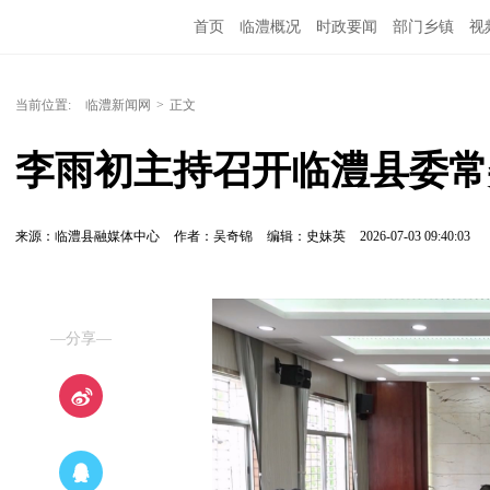
首页
临澧概况
时政要闻
部门乡镇
视
当前位置:
临澧新闻网
>
正文
李雨初主持召开临澧县委常
来源：临澧县融媒体中心
作者：吴奇锦
编辑：史妹英
2026-07-03 09:40:03
—分享—