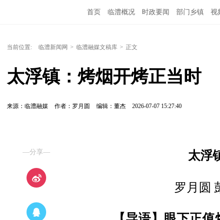
首页
临澧概况
时政要闻
部门乡镇
视
当前位置:
临澧新闻网
>
临澧融媒文稿库
>
正文
太浮镇：烤烟开烤正当时 
来源：临澧融媒
作者：罗月圆
编辑：董杰
2026-07-07 15:27:40
—分享—
太浮
罗月圆 
【导语】眼下正值