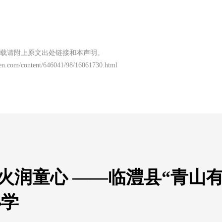
载请附上原文出处链接和本声明。
wen.com/content/646041/98/16061730.html
火润童心 ——临澧县“青山
小学