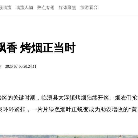
频临澧
临澧人物
热点专题
媒体聚焦
旅游看台
飘香 烤烟正当时
英
2026-07-06 20:24:11
烘烤的关键时期，临澧县太浮镇烤烟陆续开烤。烟农们抢
级环环紧扣，一片片绿色烟叶正蜕变成为助农增收的“黄