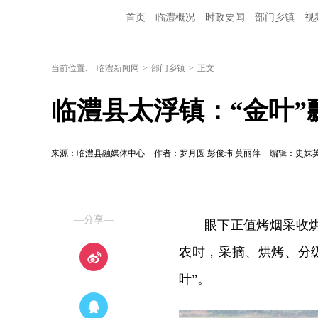
首页
临澧概况
时政要闻
部门乡镇
视
当前位置:
临澧新闻网
>
部门乡镇
>
正文
临澧县太浮镇：“金叶”
来源：临澧县融媒体中心
作者：罗月圆 彭俊玮 莫丽萍
编辑：史妹
—分享—
眼下正值烤烟采收
农时，采摘、烘烤、分
叶”。