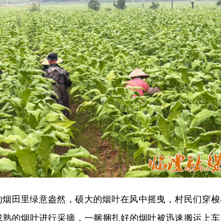
的烟田里绿意盎然，硕大的烟叶在风中摇曳，村民们穿梭
成熟的烟叶进行采摘，一捆捆扎好的烟叶被迅速搬运上车