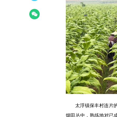
太浮镇保丰村连片
烟田丛中，熟练地对已