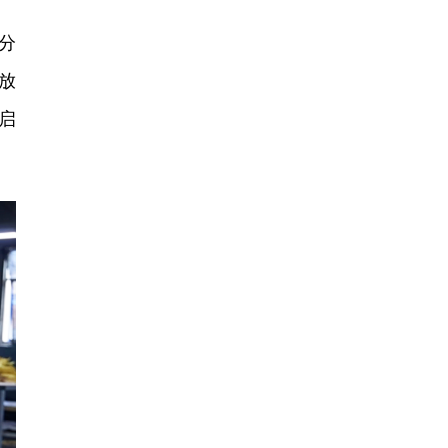
分
放
启