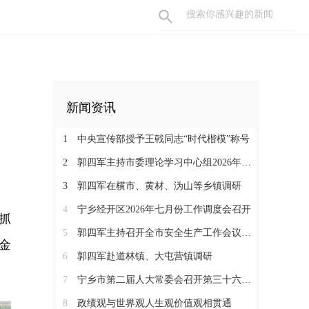
新闻资讯
1
中央宣传部授予王戟同志“时代楷模”称号
2
郭四军主持市委理论学习中心组2026年第6次集体学习
3
郭四军在横市、黄材、沩山等乡镇调研
4
宁乡经开区2026年七月份工作调度会召开
抓
5
郭四军主持召开全市安全生产工作会议并开展现场督导
金
6
郭四军赴道林镇、大屯营镇调研
7
宁乡市第二届人大常委会召开第三十六次会议 决定刘亮为宁乡市人民政府代理市长
8
政绩观与世界观人生观价值观相贯通