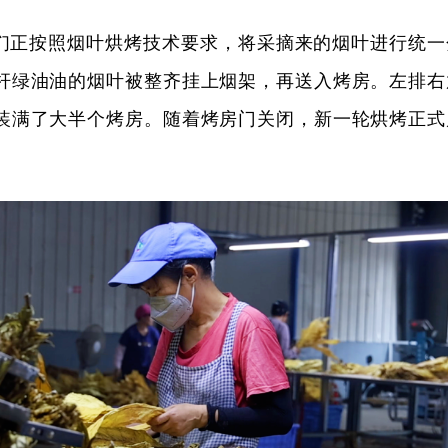
们正按照烟叶烘烤技术要求，将采摘来的烟叶进行统一
杆绿油油的烟叶被整齐挂上烟架，再送入烤房。左排右
装满了大半个烤房。随着烤房门关闭，新一轮烘烤正式