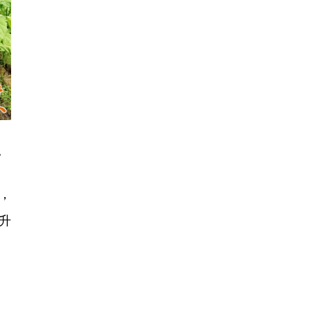
。
，
升