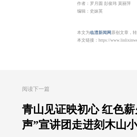
作者：罗月圆 彭俊玮 莫丽萍
编辑：史妹英
本文为
临澧新闻网
原创文章，转
本文链接：
https://www.linlixin
阅读下一篇
青山见证映初心 红色薪
声”宣讲团走进刻木山