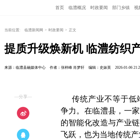
首页
临澧概况
时政要闻
部门乡镇
视
当前位置:
临澧新闻网
>
时政要闻
>
正文
提质升级焕新机 临澧纺织产
来源：临澧县融媒体中心
作者：张梓峰 肖梦轩
编辑：史妹英
2026-01-06 21:2
—分享—
传统产业不等于低
争力。在临澧县，一家
的智能化改造与产业链
飞跃，也为当地传统产