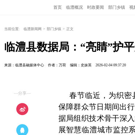
首页
临澧概况
时政要闻
部门乡镇
视
当前位置:
临澧新闻网
>
部门乡镇
>
正文
临澧县数据局：“亮睛”护平
来源：临澧县融媒体中心
作者：万荷
编辑：史妹英
2026-02-04 09:37:20
—分享—
春节临近，为织密
保障群众节日期间出行
据局组织技术骨干深入
展智慧临澧城市监控系