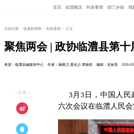
首页
临澧概况
时政要闻
部门乡镇
视
当前位置:
临澧新闻网
>
时政要闻
>
正文
聚焦两会 | 政协临澧县第
来源：临澧县融媒体中心
作者：杨晓卫 龚光少 谭旅程
编辑：史妹英
2026-03
—分享—
3月3日，中国人
六次会议在临澧人民会