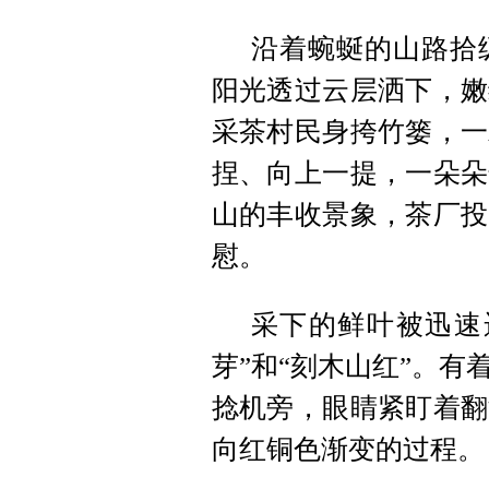
沿着蜿蜒的山路拾
阳光透过云层洒下，嫩
采茶村民身挎竹篓，一
捏、向上一提，一朵朵
山的丰收景象，茶厂投
慰。
采下的鲜叶被迅速
芽”和“刻木山红”。
捻机旁，眼睛紧盯着翻
向红铜色渐变的过程。