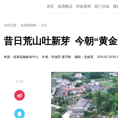
首页
临澧概况
时政要闻
部门乡镇
视
当前位置:
临澧新闻网
>
正文
昔日荒山吐新芽  今朝“黄金
来源：临澧县融媒体中心
作者：邹涵乔 庞宇岐
编辑：史妹英
2026-05-28 09:3
—分享—