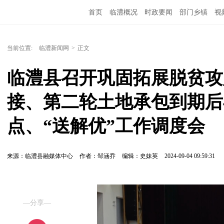
首页
临澧概况
时政要闻
部门乡镇
视
当前位置:
临澧新闻网
>
正文
临澧县召开巩固拓展脱贫攻
接、第二轮土地承包到期后
点、“送解优”工作调度会
来源：临澧县融媒体中心
作者：邹涵乔
编辑：史妹英
2024-09-04 09:59:31
—分享—