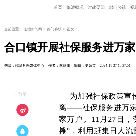
首页
临澧概况
时政要闻
部门乡镇
视
当前位置:
临澧新闻网
>
部门乡镇
>
正文
合口镇开展社保服务进万家
来源：临澧县融媒体中心
作者：李露露
编辑：史妹英
2024-11-27 15:37:51
—分享—
为加强社保政策宣
离——社保服务进万家
家万户。11月27日
摊”，利用赶集日人流