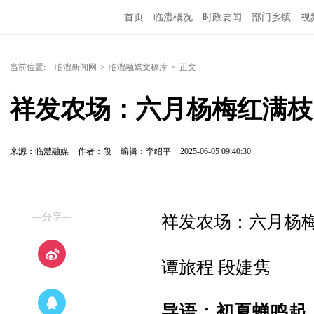
首页
临澧概况
时政要闻
部门乡镇
视
当前位置:
临澧新闻网
>
临澧融媒文稿库
>
正文
祥发农场：六月杨梅红满枝 
来源：临澧融媒
作者：段
编辑：李绍平
2025-06-05 09:40:30
—分享—
祥发农场：六月杨
谭旅程
段婕隽
导语：初夏蝉鸣起