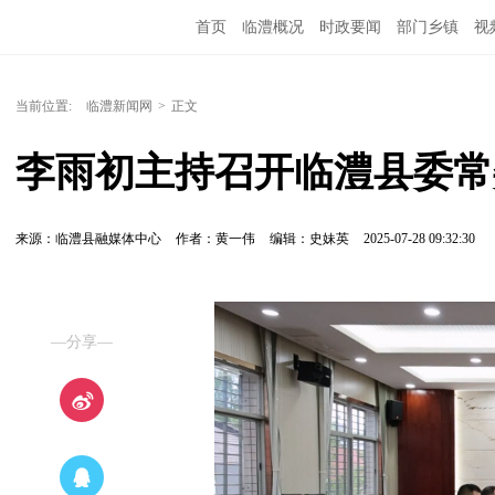
首页
临澧概况
时政要闻
部门乡镇
视
当前位置:
临澧新闻网
>
正文
李雨初主持召开临澧县委常
来源：临澧县融媒体中心
作者：黄一伟
编辑：史妹英
2025-07-28 09:32:30
—分享—