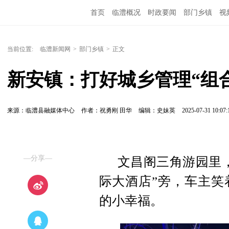
首页
临澧概况
时政要闻
部门乡镇
视
当前位置:
临澧新闻网
>
部门乡镇
>
正文
新安镇：打好城乡管理“组合
来源：临澧县融媒体中心
作者：祝勇刚 田华
编辑：史妹英
2025-07-31 10:07:
—分享—
文昌阁三角游园里
际大酒店”旁，车主笑
的小幸福。