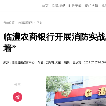
首页
临澧概况
时政要闻
部门乡镇
视
当前位置:
临澧新闻网
>
正文
临澧农商银行开展消防实战
墙”
来源：临澧县融媒体中心
作者：刘智建 周菊
编辑：史妹英
2025-07-07 09:56:
—分享—