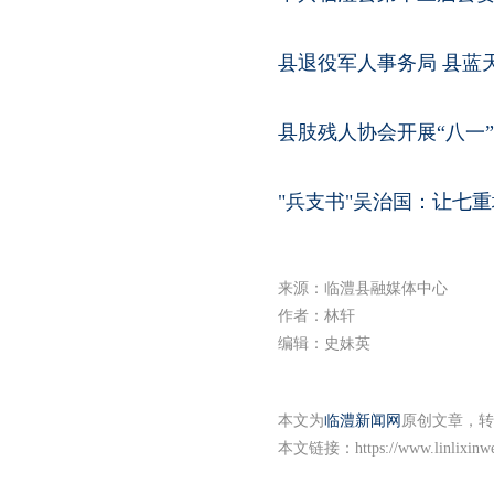
县退役军人事务局 县蓝
县肢残人协会开展“八一
"兵支书"吴治国：让七
来源：临澧县融媒体中心
作者：林轩
编辑：史妹英
本文为
临澧新闻网
原创文章，转
本文链接：
https://www.linlixin