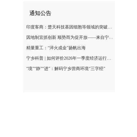
通知公告
印度客商：楚天科技基因细胞等领域的突破，会带来巨大合作空间
因地制宜抓创新 顺势而为促开放——来自宁乡经开区的经济观察
精量重工：“淬火成金”扬帆出海
宁乡科普 | 如何评价2026年一季度经济运行总体表现？
“境”“静”“进”：解码宁乡营商环境“三字经”