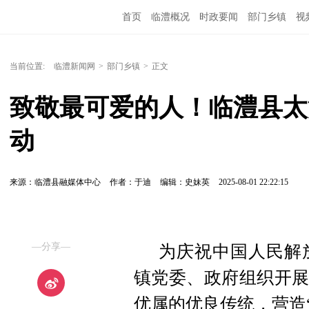
首页
临澧概况
时政要闻
部门乡镇
视
当前位置:
临澧新闻网
>
部门乡镇
>
正文
致敬最可爱的人！临澧县太
动
来源：临澧县融媒体中心
作者：于迪
编辑：史妹英
2025-08-01 22:22:15
—分享—
为庆祝中国人民解
镇党委、政府组织开展
优属的优良传统，营造