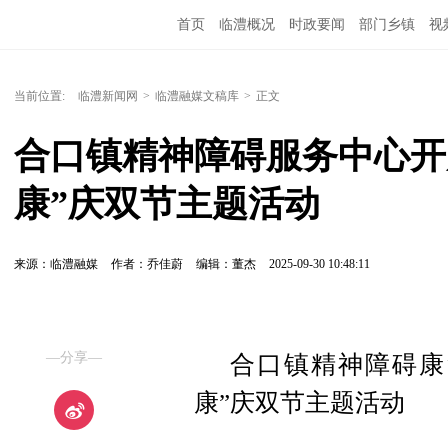
首页
临澧概况
时政要闻
部门乡镇
视
当前位置:
临澧新闻网
>
临澧融媒文稿库
>
正文
合口镇精神障碍服务中心开展
康”庆双节主题活动
来源：临澧融媒
作者：乔佳蔚
编辑：董杰
2025-09-30 10:48:11
—分享—
合口镇精神障碍康
康”庆双节主题活动