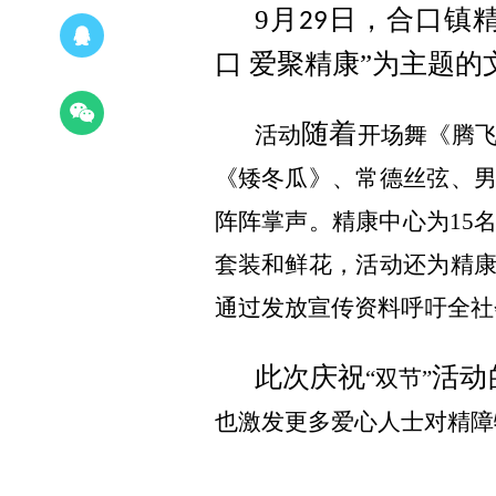
9
月
日，合口镇精
29
口 爱聚精康”为主题
随着
活动
开场舞
《
腾
《矮冬瓜
》、常德丝弦、
阵阵掌声。
精康中心为15
套装
和鲜花，活动还为精
通过发放宣传资料呼吁全社
此次庆祝
活动
“双节”
也激发更多爱心人士
对精障