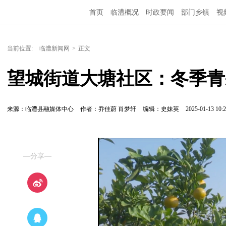
首页
临澧概况
时政要闻
部门乡镇
视
当前位置:
临澧新闻网
>
正文
望城街道大塘社区：冬季青
来源：临澧县融媒体中心
作者：乔佳蔚 肖梦轩
编辑：史妹英
2025-01-13 10:2
—分享—