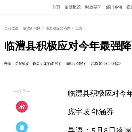
首页
临澧概况
时政要闻
部门乡镇
视
当前位置:
临澧新闻网
>
临澧融媒文稿库
>
正文
临澧县积极应对今年最强降
来源：临澧融媒
作者：庞宇岐 涵乔
编辑：邹涵乔
2025-05-08 14:34:20
—分享—
临澧县积极应对今
庞宇岐 邹涵乔
导语：5月8日凌