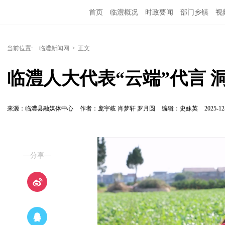
首页
临澧概况
时政要闻
部门乡镇
视
当前位置:
临澧新闻网
>
正文
临澧人大代表“云端”代言 
来源：临澧县融媒体中心
作者：庞宇岐 肖梦轩 罗月圆
编辑：史妹英
2025-12
—分享—